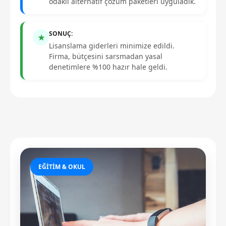
odaklı alternatif çözüm paketleri uyguladık.
SONUÇ:
★
Lisanslama giderleri minimize edildi.
Firma, bütçesini sarsmadan yasal
denetimlere %100 hazır hale geldi.
EĞITIM & OKUL