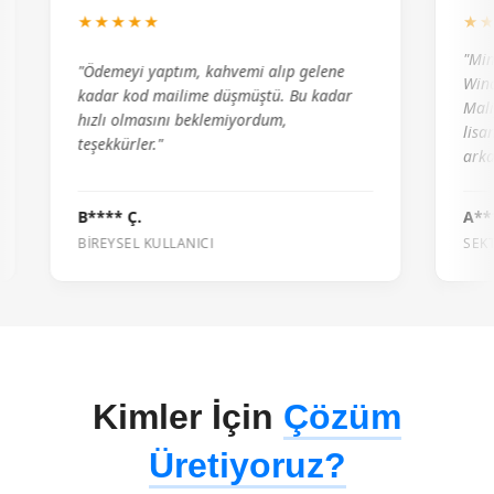
★★★★★
★★★★
"Mimarlık 
"Ödemeyi yaptım, kahvemi alıp gelene
Windows li
kadar kod mailime düşmüştü. Bu kadar
Maliyetle
hızlı olmasını beklemiyordum,
lisanslar 
teşekkürler."
arkadaşla
B**** Ç.
A*** Mim
BIREYSEL KULLANICI
SEKTÖREL
Kimler İçin
Çözüm
Üretiyoruz?