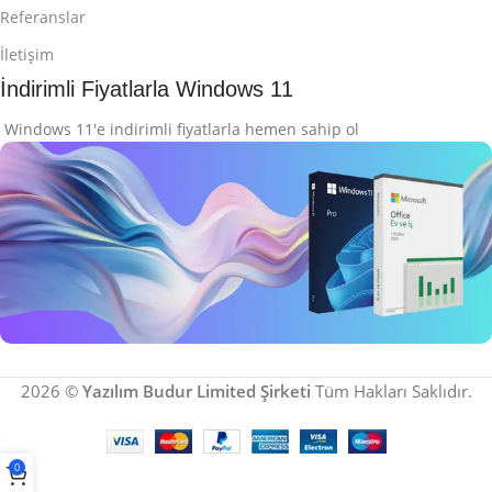
Referanslar
İletişim
İndirimli Fiyatlarla Windows 11
Windows 11'e indirimli fiyatlarla hemen sahip ol
İndirimli Windows 11
2026 ©
Yazılım Budur Limited Şirketi
Tüm Hakları Saklıdır.
Microsoft Ürünlerini Keşfet
İncele
0