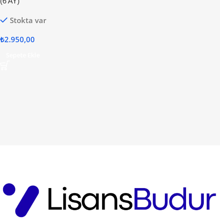
(6 AY)
Stokta var
₺
2.950,00
Sepete Ekle