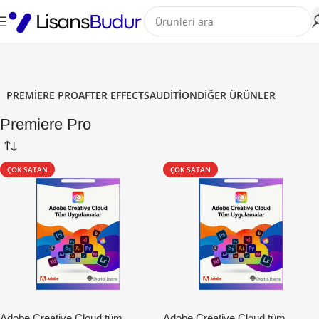
PREMIERE PRO
AFTER EFFECTS
AUDITION
DIĞER ÜRÜNLER
Premiere Pro
ÇOK SATAN
ÇOK SATAN
Adobe Creative Cloud tüm
Adobe Creative Cloud tüm