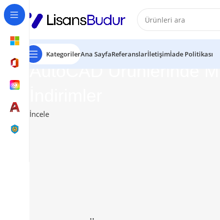
Kategoriler
Ana Sayfa
Referanslar
İletişim
İade Politikası
AutoCAD Ürünlerinde 
İndirimler
İncele