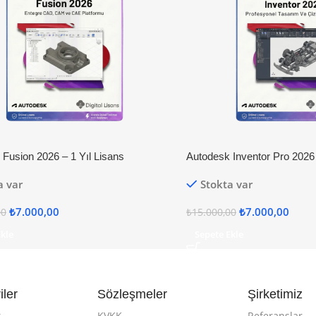
Fusion 2026 – 1 Yıl Lisans
Autodesk Inventor Pro 2026 
a var
Stokta var
₺
7.000,00
₺
7.000,00
00
₺
15.000,00
Ekle
Sepete Ekle
iler
Sözleşmeler
Şirketimiz
t
KVKK
Referanslar