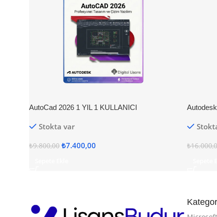
AutoCad 2026 1 YIL 1 KULLANICI
Autodesk 
Stokta var
Stokt
₺
7.400,00
₺
9.800,00
₺
16.000,
Sepete Ekle
Sepete 
Kategor
Microsof