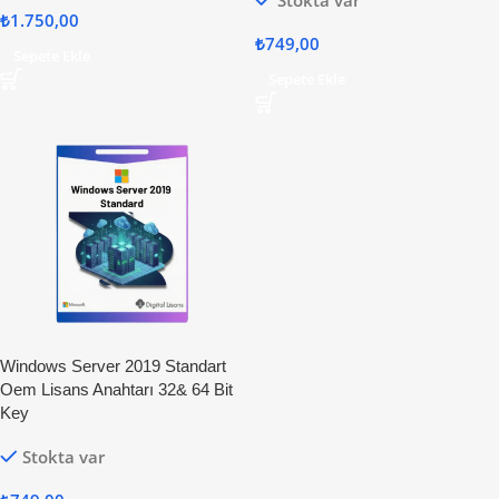
Stokta var
₺
1.750,00
₺
749,00
Sepete Ekle
Sepete Ekle
Windows Server 2019 Standart
Oem Lisans Anahtarı 32& 64 Bit
Key
Stokta var