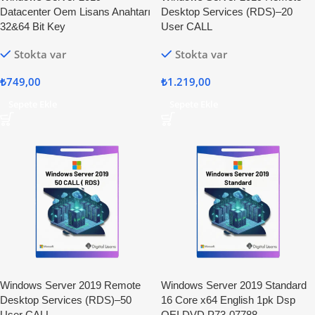
Datacenter Oem Lisans Anahtarı
Desktop Services (RDS)–20
32&64 Bit Key
User CALL
Stokta var
Stokta var
₺
749,00
₺
1.219,00
Sepete Ekle
Sepete Ekle
Windows Server 2019 Remote
Windows Server 2019 Standard
Desktop Services (RDS)–50
16 Core x64 English 1pk Dsp
User CALL
OEI DVD P73-07788