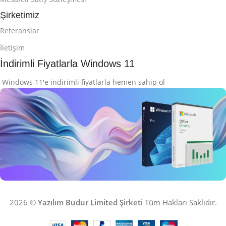
Şirketimiz
Referanslar
İletişim
İndirimli Fiyatlarla Windows 11
Windows 11'e indirimli fiyatlarla hemen sahip ol
İndirimli Windows 11
2026 ©
Yazılım Budur Limited Şirketi
Tüm Hakları Saklıdır.
Microsoft Ürünlerini Keşfet