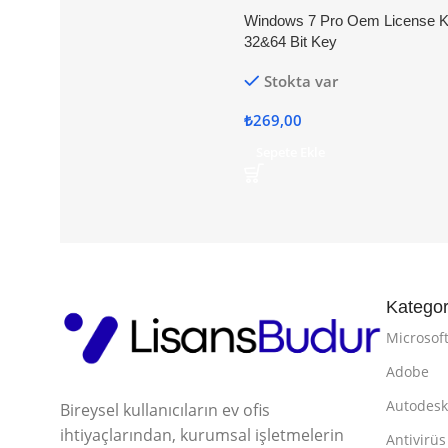
Windows 7 Pro Oem License 
32&64 Bit Key
Stokta var
₺
269,00
Sepete Ekle
Kategor
Microsof
Adobe
Autodes
Bireysel kullanıcıların ev ofis
ihtiyaçlarından, kurumsal işletmelerin
Antivirüs