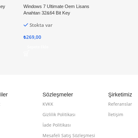
Key
Windows 7 Ultimate Oem Lisans
Anahtarı 32&64 Bit Key
Stokta var
₺
269,00
Sepete Ekle
iler
Sözleşmeler
Şirketimiz
t
KVKK
Referanslar
Gizlilik Politikası
İletişim
k
İade Politikası
Mesafeli Satış Sözleşmesi