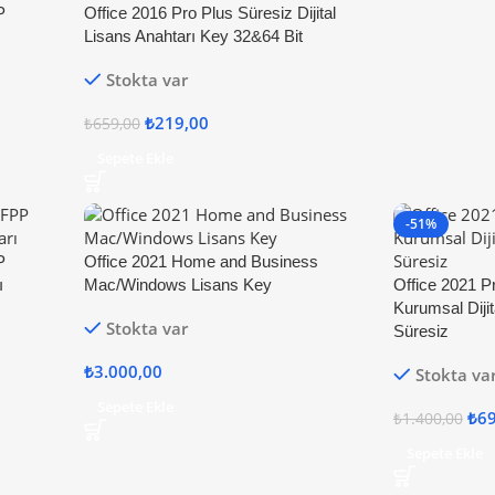
P
Office 2016 Pro Plus Süresiz Dijital
Lisans Anahtarı Key 32&64 Bit
Stokta var
₺
219,00
₺
659,00
Sepete Ekle
-51%
P
Office 2021 Home and Business
ı
Mac/Windows Lisans Key
Office 2021 P
Kurumsal Dijit
Stokta var
Süresiz
₺
3.000,00
Stokta va
Sepete Ekle
₺
6
₺
1.400,00
Sepete Ekle