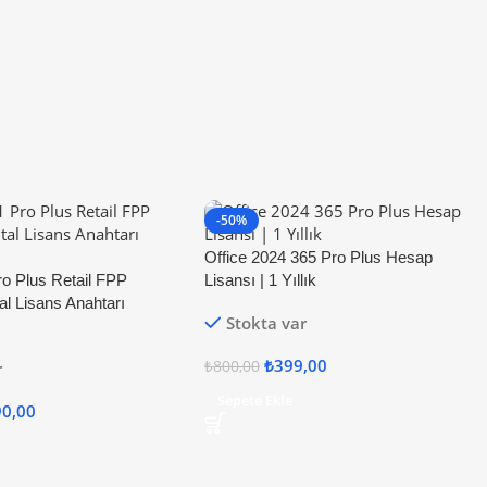
-50%
Office 2024 365 Pro Plus Hesap
ro Plus Retail FPP
Lisansı | 1 Yıllık
al Lisans Anahtarı
Stokta var
₺
399,00
₺
800,00
r
Sepete Ekle
90,00