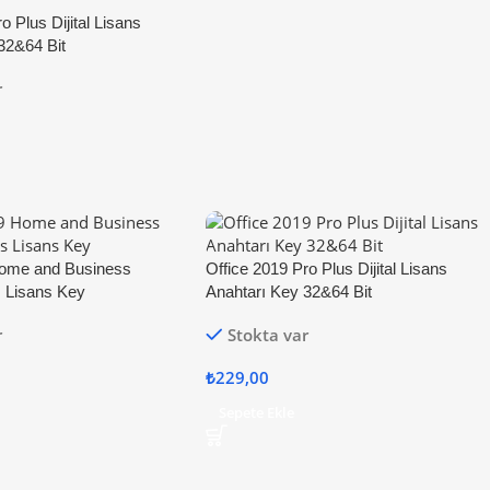
o Plus Dijital Lisans
32&64 Bit
r
Home and Business
Office 2019 Pro Plus Dijital Lisans
 Lisans Key
Anahtarı Key 32&64 Bit
r
Stokta var
₺
229,00
Sepete Ekle