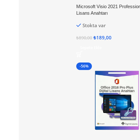
Microsoft Visio 2021 Professiona
Lisans Anahtarı
Stokta var
₺
189,00
₺
890,00
Sepete Ekle
-56%