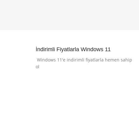
İndirimli Fiyatlarla Windows 11
Windows 11'e indirimli fiyatlarla hemen sahip
ol
İndirimli Windows 11
Microsoft Ürünlerini Keşfet
İncele