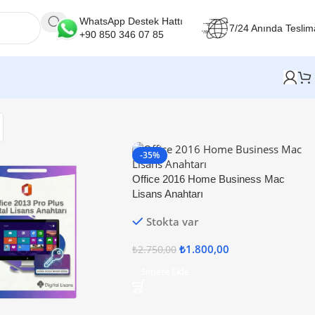
WhatsApp Destek Hattı
7/24 Anında Teslim
+90 850 346 07 85
-35%
Office 2016 Home Business Mac
Lisans Anahtarı
Stokta var
₺
1.800,00
₺
2.750,00
Sepete Ekle