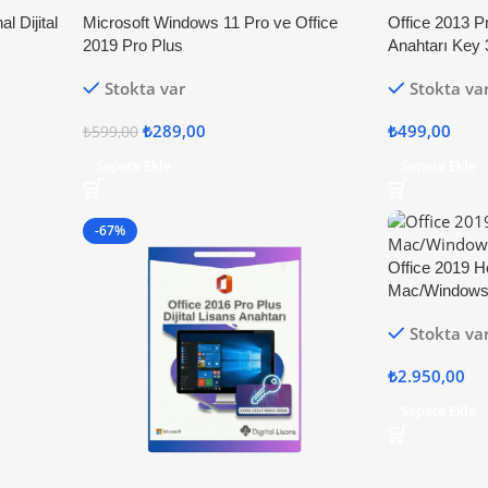
l Dijital
Microsoft Windows 11 Pro ve Office
Office 2013 Pr
2019 Pro Plus
Anahtarı Key 
Stokta var
Stokta va
₺
289,00
₺
499,00
₺
599,00
Sepete Ekle
Sepete Ekle
-67%
Office 2019 
Mac/Windows
Stokta va
₺
2.950,00
Sepete Ekle