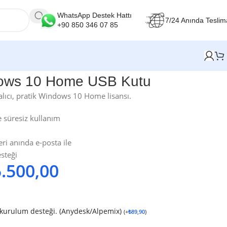
WhatsApp Destek Hattı
7/24 Anında Teslim
+90 850 346 07 85
dows 10 Home USB Kutu
alıcı, pratik Windows 10 Home lisansı.
 süresiz kullanım
i anında e-posta ile
steği
5.500,00
 kurulum desteği. (Anydesk/Alpemix)
(
+
₺
89,90
)