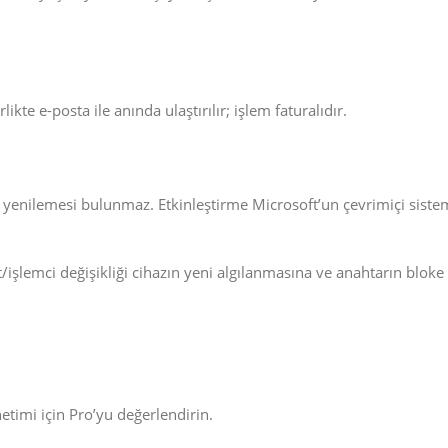
te e-posta ile anında ulaştırılır; işlem faturalıdır.
lik yenilemesi bulunmaz. Etkinleştirme Microsoft’un çevrimiçi sist
şlemci değişikliği cihazın yeni algılanmasına ve anahtarın blok
etimi için Pro’yu değerlendirin.