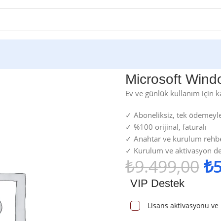
ome USB Kutu
Microsoft Win
Ev ve günlük kullanım için k
✓ Aboneliksiz, tek ödemeyle
✓ %100 orijinal, faturalı
✓ Anahtar ve kurulum rehber
✓ Kurulum ve aktivasyon de
₺
9.499,00
₺
VIP Destek
Lisans aktivasyonu ve