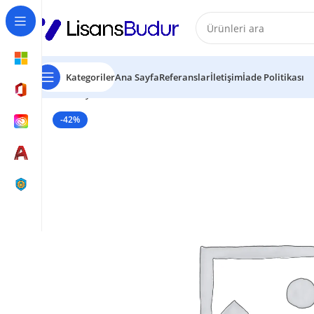
Kategoriler
Ana Sayfa
Referanslar
İletişim
İade Politikası
Ana Sayfa
Kutulu Lisanslar
Microsoft Windows 10 H
-42%