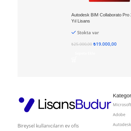
Autodesk BIM Collaborato Pro 
Yıl Lisans
Stokta var
₺
19.000,00
₺
25.000,00
Sepete Ekle
Kategor
Microsof
Adobe
Autodes
Bireysel kullanıcıların ev ofis