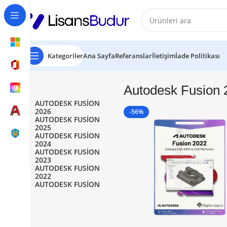
Kategoriler
Ana Sayfa
Referanslar
İletişim
İade Politikası
Autodesk Fusion 
AUTODESK FUSION
2026
-56%
AUTODESK FUSION
2025
AUTODESK FUSION
2024
AUTODESK FUSION
2023
AUTODESK FUSION
2022
AUTODESK FUSION