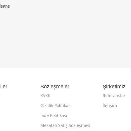
isans
iler
Sözleşmeler
Şirketimiz
t
KVKK
Referanslar
Gizlilik Politikası
İletişim
k
İade Politikası
Mesafeli Satış Sözleşmesi