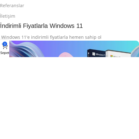
Referanslar
İletişim
İndirimli Fiyatlarla Windows 11
Windows 11'e indirimli fiyatlarla hemen sahip ol
0
Sepet
İndirimli Windows 11
2026 ©
Yazılım Budur Limited Şirketi
Tüm Hakları Saklıdır.
Microsoft Ürünlerini Keşfet
İncele