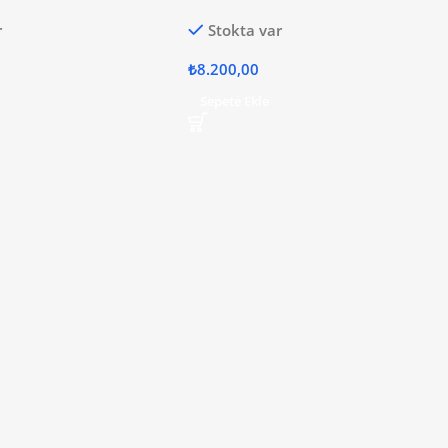
r
Stokta var
₺
8.200,00
Sepete Ekle