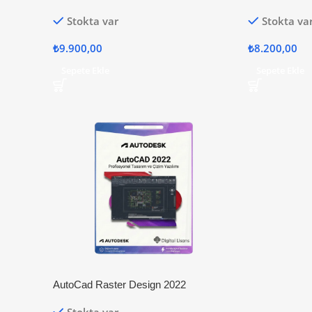
Stokta var
Stokta va
₺
9.900,00
₺
8.200,00
Sepete Ekle
Sepete Ekle
AutoCad Raster Design 2022
Stokta var