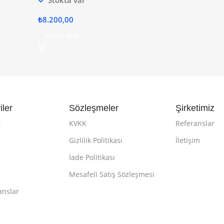
₺
8.200,00
Sepete Ekle
iler
Sözleşmeler
Şirketimiz
t
KVKK
Referanslar
Gizlilik Politikası
İletişim
k
İade Politikası
Mesafeli Satış Sözleşmesi
anslar