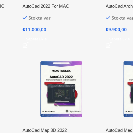
ICI
AutoCad 2022 For MAC
AutoCad Archi
Stokta var
Stokta va
₺
11.000,00
₺
9.900,00
Sepete Ekle
Sepete Ekle
AutoCad Map 3D 2022
AutoCad Mech