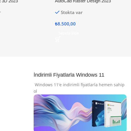
t 3D 2023
AutoCad Raster Design 2023
r
Stokta var
₺
8.500,00
Sepete Ekle
İndirimli Fiyatlarla Windows 11
Windows 11'e indirimli fiyatlarla hemen sahip
ol