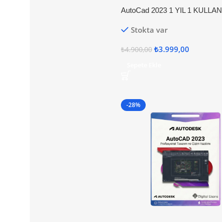
AutoCad 2023 1 YIL 1 KULLAN
Stokta var
₺
3.999,00
₺
4.900,00
Sepete Ekle
-28%