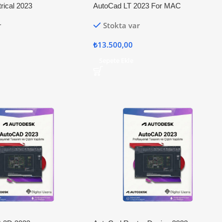
rical 2023
AutoCad LT 2023 For MAC
r
Stokta var
₺
13.500,00
Sepete Ekle