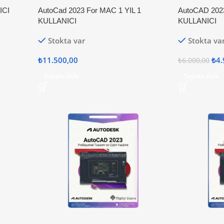
ICI
AutoCad 2023 For MAC 1 YIL 1
AutoCAD 202
KULLANICI
KULLANICI
Stokta var
Stokta va
₺
11.500,00
₺
4.
₺
6.000,00
Sepete Ekle
Sepete Ekle