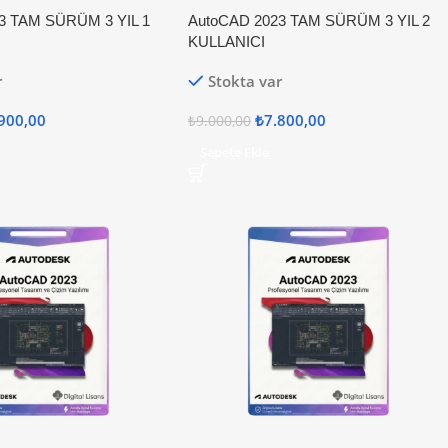
3 TAM SÜRÜM 3 YIL 1
AutoCAD 2023 TAM SÜRÜM 3 YIL 2
KULLANICI
r
Stokta var
900,00
₺
7.800,00
₺
9.000,00
Sepete Ekle