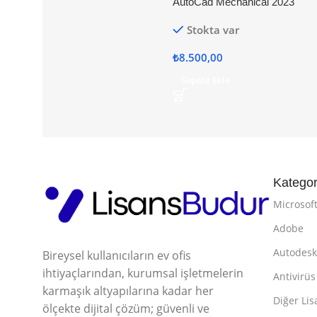
AutoCad Mechanical 2023
Stokta var
₺
8.500,00
Sepete Ekle
Kategor
Microsof
Adobe
Autodes
Bireysel kullanıcıların ev ofis
ihtiyaçlarından, kurumsal işletmelerin
Antivirüs
karmaşık altyapılarına kadar her
Diğer Lis
ölçekte dijital çözüm; güvenli ve