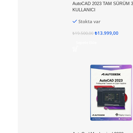
AutoCAD 2023 TAM SÜRÜM 3 
KULLANICI
Stokta var
₺
13.999,00
₺
19.500,00
Sepete Ekle