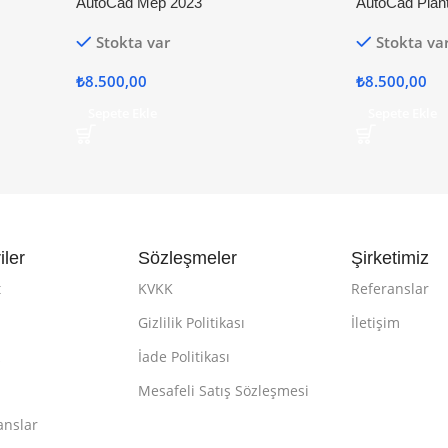
AutoCad Mep 2023
AutoCad Plan
Stokta var
Stokta va
₺
8.500,00
₺
8.500,00
Sepete Ekle
Sepete Ekle
iler
Sözleşmeler
Şirketimiz
t
KVKK
Referanslar
Gizlilik Politikası
İletişim
k
İade Politikası
Mesafeli Satış Sözleşmesi
anslar