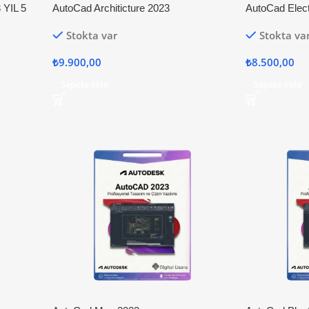
YIL 5
AutoCad Architicture 2023
AutoCad Elect
Stokta var
Stokta va
₺
9.900,00
₺
8.500,00
Sepete Ekle
Sepete Ekle