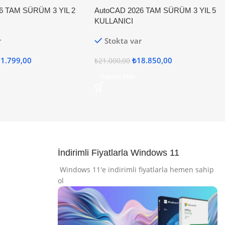
6 TAM SÜRÜM 3 YIL 2
AutoCAD 2026 TAM SÜRÜM 3 YIL 5
KULLANICI
r
Stokta var
1.799,00
₺
18.850,00
₺
21.000,00
Sepete Ekle
İndirimli Fiyatlarla Windows 11
Windows 11'e indirimli fiyatlarla hemen sahip
ol