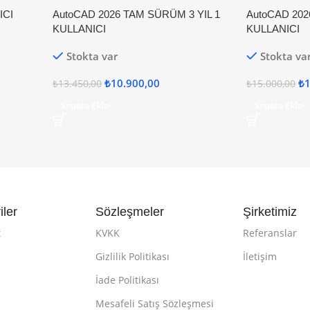
ICI
AutoCAD 2026 TAM SÜRÜM 3 YIL 1
AutoCAD 202
KULLANICI
KULLANICI
Stokta var
Stokta va
₺
10.900,00
₺
1
₺
13.450,00
₺
15.000,00
Sepete Ekle
Sepete Ekle
iler
Sözleşmeler
Şirketimiz
t
KVKK
Referanslar
Gizlilik Politikası
İletişim
k
İade Politikası
Mesafeli Satış Sözleşmesi