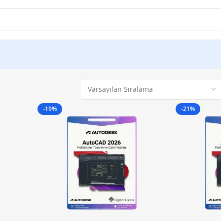
-19%
-21%